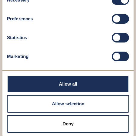
Selection
Ausserhofer, Dr. med. univ. Roland
Preferences
Specialista in Ortopedia e Traumatologia
Statistics
Marketing
Allow all
Allow selection
Deny