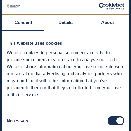
Wirbelsäulenchirurgie
Consent
Details
About
Bandscheibenleiden
This website uses cookies
We use cookies to personalise content and ads, to
Verschleißerscheinungen
provide social media features and to analyse our traffic.
We also share information about your use of our site with
Vertebroplastie zur Behandlung osteoporotischer Frakturen
our social media, advertising and analytics partners who
may combine it with other information that you’ve
provided to them or that they’ve collected from your use
Adhärenzen in Diskulchirurgie
of their services.
Forschungsprojekt: Behandelbare Demenz
Consent
Necessary
Selection