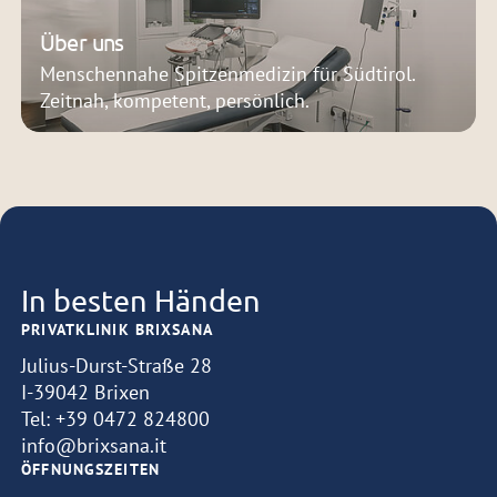
Über uns
Menschennahe Spitzenmedizin für Südtirol.
Zeitnah, kompetent, persönlich.
In besten Händen
PRIVATKLINIK BRIXSANA
Julius-Durst-Straße 28
I-39042 Brixen
Tel:
+39 0472 824800
info@brixsana.it
ÖFFNUNGSZEITEN