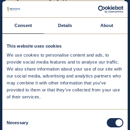
Nerven-Ultraschall
Consent
Details
About
Brustdiagnostik
This website uses cookies
We use cookies to personalise content and ads, to
Prostatadiagnostik
provide social media features and to analyse our traffic.
We also share information about your use of our site with
our social media, advertising and analytics partners who
Hodendiagnostik
may combine it with other information that you’ve
provided to them or that they’ve collected from your use
of their services.
Herzdiagnostik
Consent
Lungendiagnostik
Necessary
Selection